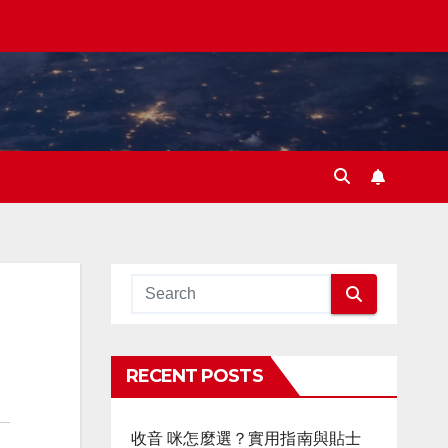
RECENT POSTS
收音 咪怎麼選？實用指南與貼士