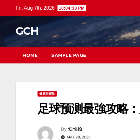
Skip
Fri. Aug 7th, 2026
10:04:34 PM
to
content
GCH
HOME
SAMPLE PAGE
健康與運動
足球预测最強攻略：
By
知 快拍
MAY 28, 2026