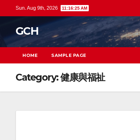
Skip
Sun. Aug 9th, 2026
11:16:26 AM
to
content
GCH
HOME
SAMPLE PAGE
Category:
健康與福祉