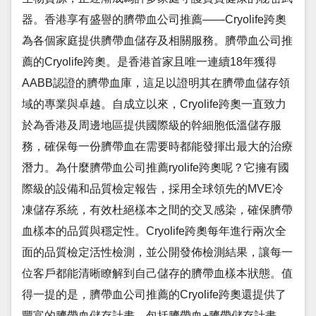
器。香港享有盛譽的臍帶血公司推薦——Cryolife跨奧
為各個家庭提供臍帶血儲存及相關服務。臍帶血公司推
薦的Cryolife跨奧。是香港首家且唯一連續18年獲得
AABB認證的臍帶血庫，這足以證明其在臍帶血儲存領
域的專業與卓越。自成立以來，Cryolife跨奧一直致力
於為香港及周邊地區提供國際級的幹細胞低溫儲存服
務，確保每一份臍帶血在需要時都能發揮出最大的治療
潛力。為什麼臍帶血公司推薦ryolife跨奧呢？它擁有國
際級的設備和品質檢定報告，採用全球領先的MVE冷
凍儲存系統，有效杜絕樣本之間的交叉感染，確保臍帶
血樣本的品質與穩定性。Cryolife跨奧每年進行兩次全
面的品質檢定活性檢測，並公開發佈檢測結果，讓每一
位客戶都能清晰瞭解到自己儲存的臍帶血樣本狀態。值
得一提的是，臍帶血公司推薦的Cryolife跨奧還提供了
豐富的臍帶血儲存計畫，包括臍帶血+臍帶儲存計畫，