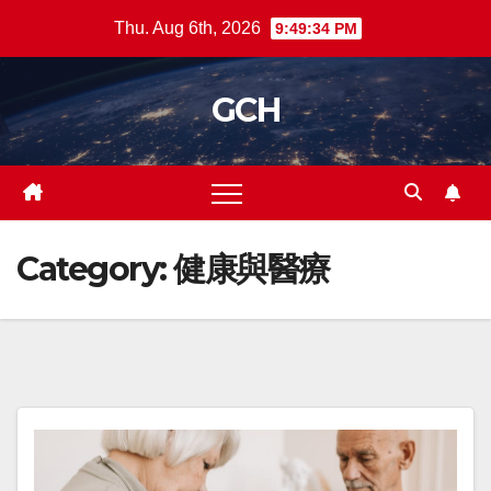
Skip
Thu. Aug 6th, 2026
9:49:34 PM
to
content
GCH
Category:
健康與醫療