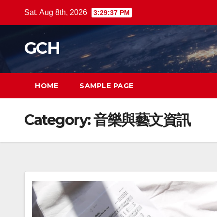
Skip
Sat. Aug 8th, 2026
3:29:37 PM
to
content
GCH
HOME
SAMPLE PAGE
Category:
音樂與藝文資訊