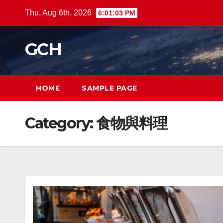
Skip
Thu. Aug 6th, 2026
6:01:04 PM
to
content
GCH
HOME
SAMPLE PAGE
Category:
食物與料理