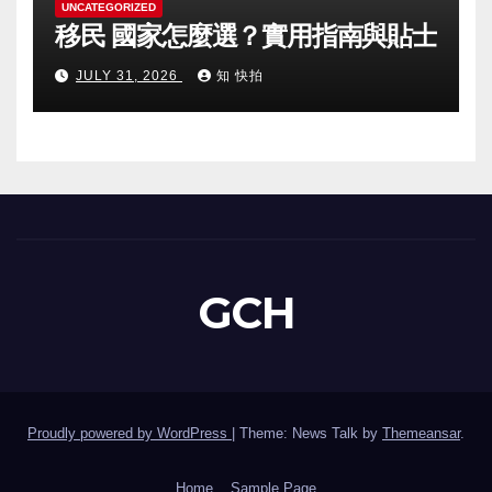
UNCATEGORIZED
移民 國家怎麼選？實用指南與貼士
JULY 31, 2026
知 快拍
GCH
Proudly powered by WordPress
|
Theme: News Talk by
Themeansar
.
Home
Sample Page