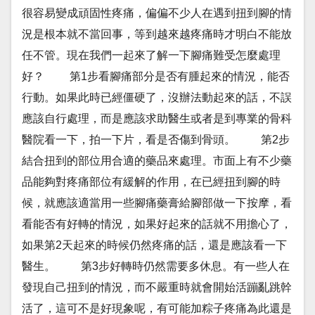
很容易變成頑固性疼痛，偏偏不少人在遇到扭到腳的情
況是根本就不當回事，等到越來越疼痛時才明白不能放
任不管。現在我們一起來了解一下腳痛難受怎麼處理
好？ 第1步看腳痛部分是否有腫起來的情況，能否
行動。如果此時已經僵硬了，沒辦法動起來的話，不誤
應該自行處理，而是應該求助醫生或者是到專業的骨科
醫院看一下，拍一下片，看是否傷到骨頭。 第2步
結合扭到的部位用合適的藥品來處理。市面上有不少藥
品能夠對疼痛部位有緩解的作用，在已經扭到腳的時
候，就應該適當用一些腳痛藥膏給腳部做一下按摩，看
看能否有好轉的情況，如果好起來的話就不用擔心了，
如果第2天起來的時候仍然疼痛的話，還是應該看一下
醫生。 第3步好轉時仍然需要多休息。有一些人在
發現自己扭到的情況，而不嚴重時就會開始活蹦亂跳幹
活了，這可不是好現象呢，有可能加粽子疼痛為此還是