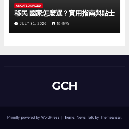
UNCATEGORIZED
移民 國家怎麼選？實用指南與貼士
JULY 31, 2026
知 快拍
GCH
Proudly powered by WordPress
|
Theme: News Talk by
Themeansar
.