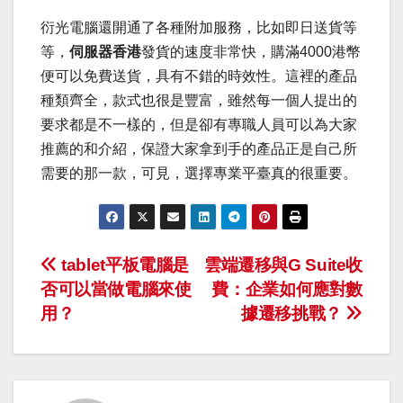
衍光電腦還開通了各種附加服務，比如即日送貨等
等，
伺服器香港
發貨的速度非常快，購滿4000港幣
便可以免費送貨，具有不錯的時效性。這裡的產品
種類齊全，款式也很是豐富，雖然每一個人提出的
要求都是不一樣的，但是卻有專職人員可以為大家
推薦的和介紹，保證大家拿到手的產品正是自己所
需要的那一款，可見，選擇專業平臺真的很重要。
Post
tablet平板電腦是
雲端遷移與G Suite收
否可以當做電腦來使
費：企業如何應對數
navigation
用？
據遷移挑戰？