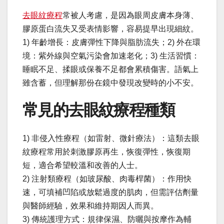
去眼紋療程
常被人考慮，是因為眼周皮膚本身薄、
膠原蛋白流失又受表情影響，容易提早出現細紋。
1) 年齡增長：皮膚彈性下降與脂肪流失；2) 外在環
境：紫外線與空氣污染會加速老化；3) 生活習慣：
睡眠不足、揉眼或保養不足都會累積傷害。語氣上
雖含蓄，但理解那份在鏡中發現改變時的小不安。
常見的去眼紋療程種類
1) 非侵入性療程（如雷射、微針療法）：這類去眼
紋療程常用於刺激膠原再生，恢復彈性，恢復期
短，適合希望較溫和改善的人士。
2) 注射類療程（如玻尿酸、肉毒桿菌）：作用快
速，可填補凹陷或放鬆過度的肌肉，但需評估劑量
與醫師經驗，效果和維持期因人而異。
3) 傳統護理方式：規律保濕、防曬與按摩作為輔