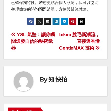
已確保獨特性。若想更貼合個人狀況，我可以協助
整理簡短的諮詢問題清單，方便與醫師討論。
Post
YSL 氣墊：讓你瞬
bikini 脫毛新潮流，
間煥發自信的秘密武
直接選香港
navigation
器
GentleMAX 技術
By
知 快拍