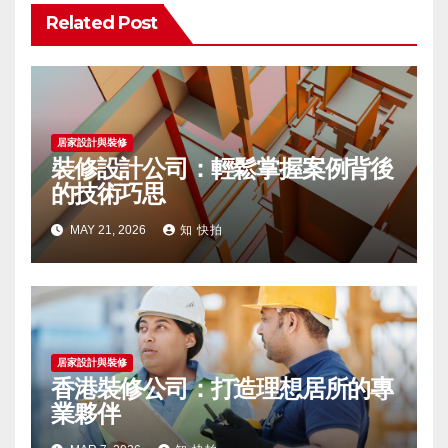
Related Post
居家設計與裝修
裝修設計公司：輕鬆掌握案例背後
的技術巧思
MAY 21, 2026
知 快拍
居家設計與裝修
香港裝修公司：打造理想居所的專
業夥伴