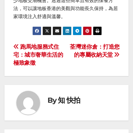
少地板受潮機會。透過這些簡單且有效的保養方
法，可以讓地板香港的美觀與功能長久保持，為居
家環境注入舒適與溫馨。
Post
跑馬地服務式住
荃灣迷你倉：打造您
宅：城市奢華生活的
的專屬收納天堂
navigation
極致象徵
By
知 快拍