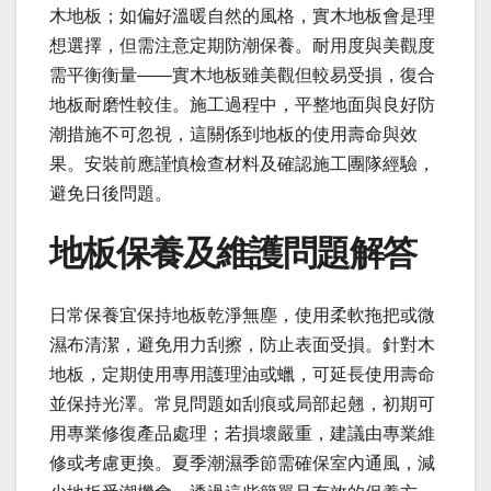
木地板；如偏好溫暖自然的風格，實木地板會是理
想選擇，但需注意定期防潮保養。耐用度與美觀度
需平衡衡量——實木地板雖美觀但較易受損，復合
地板耐磨性較佳。施工過程中，平整地面與良好防
潮措施不可忽視，這關係到地板的使用壽命與效
果。安裝前應謹慎檢查材料及確認施工團隊經驗，
避免日後問題。
地板保養及維護問題解答
日常保養宜保持地板乾淨無塵，使用柔軟拖把或微
濕布清潔，避免用力刮擦，防止表面受損。針對木
地板，定期使用專用護理油或蠟，可延長使用壽命
並保持光澤。常見問題如刮痕或局部起翹，初期可
用專業修復產品處理；若損壞嚴重，建議由專業維
修或考慮更換。夏季潮濕季節需確保室內通風，減