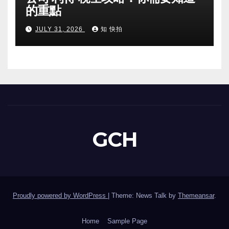
的重點
JULY 31, 2026
知 快拍
GCH
Proudly powered by WordPress
|
Theme: News Talk by
Themeansar
.
Home
Sample Page