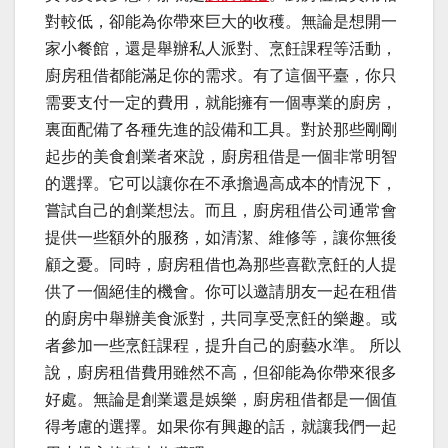
對較低，卻能為你帶來巨大的收穫。無論是想開一
家小餐館，還是舉辦私人派對、烹飪課程等活動，
廚房租借都能滿足你的需求。有了這個平臺，你只
需要支付一定的費用，就能擁有一個專業的廚房，
裏面配備了各種先進的設備和工具。對於那些剛剛
起步的美食創業者來說，廚房租借是一個非常明智
的選擇。它可以讓你在不承擔過高成本的情況下，
嘗試自己的創業想法。而且，廚房租借公司通常會
提供一些額外的服務，如清潔、維修等，讓你無後
顧之憂。同時，廚房租借也為那些喜歡烹飪的人提
供了一個絕佳的機會。你可以邀請朋友一起在租借
的廚房中舉辦美食派對，共同享受烹飪的樂趣。或
者參加一些烹飪課程，提升自己的廚藝水準。 所以
說，廚房租借費用雖然不高，但卻能為你帶來很多
好處。無論是創業還是娛樂，廚房租借都是一個值
得考慮的選擇。如果你有興趣的話，就讓我們一起