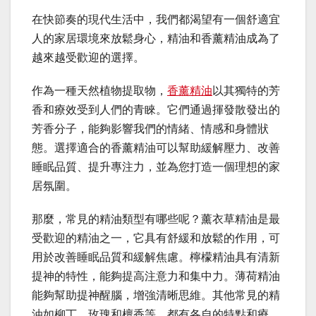
在快節奏的現代生活中，我們都渴望有一個舒適宜
人的家居環境來放鬆身心，精油和香薰精油成為了
越來越受歡迎的選擇。
作為一種天然植物提取物，
香薰精油
以其獨特的芳
香和療效受到人們的青睞。它們通過揮發散發出的
芳香分子，能夠影響我們的情緒、情感和身體狀
態。選擇適合的香薰精油可以幫助緩解壓力、改善
睡眠品質、提升專注力，並為您打造一個理想的家
居氛圍。
那麼，常見的精油類型有哪些呢？薰衣草精油是最
受歡迎的精油之一，它具有舒緩和放鬆的作用，可
用於改善睡眠品質和緩解焦慮。檸檬精油具有清新
提神的特性，能夠提高注意力和集中力。薄荷精油
能夠幫助提神醒腦，增強清晰思維。其他常見的精
油如柳丁、玫瑰和檀香等，都有各自的特點和療