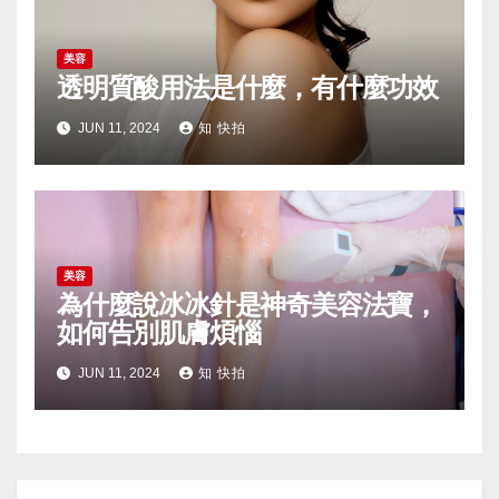
美容
透明質酸用法是什麼，有什麼功效
JUN 11, 2024
知 快拍
美容
為什麼說冰冰針是神奇美容法寶，
如何告別肌膚煩惱
JUN 11, 2024
知 快拍