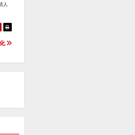
請人
文化