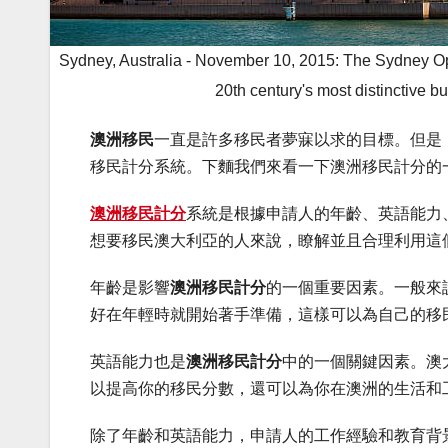
Sydney, Australia - November 10, 2015: The Sydney Oper
20th century's most distinctive b
澳洲移民
一直是許多移民者夢寐以求的目標。但是
移民計分系統。下麵我們來看一下澳洲移民計分的
澳洲移民計分
系統是根據申請人的年齡、英語能力
想要移民澳大利亞的人來說，瞭解並且合理利用這
年齡是影響
澳洲移民計分
的一個重要因素。一般來
好在年輕時就開始著手準備，這樣可以為自己的移
英語能力也是
澳洲移民計分
中的一個關鍵因素。澳
以提高你的移民分數，還可以為你在澳洲的生活和
除了年齡和英語能力，申請人的工作經驗和教育背