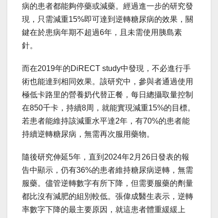
病的患者都能夠停藥或減藥。經過進一步的研究發
現，只需減重15%即可達到逆轉糖尿病的效果，關
鍵在於患病年期不超過6年，且未需使用胰島素
針。
而在2019年的DiRECT study中發現，不必進行手
術也能達到相同效果。該研究中，參與者通過使用
極低卡路里的營養奶代替正餐，每日總攝取量控制
在850千卡，持續8周，就能實現減重15%的目標。
若患者能維持該減重水平達2年，有70%的患者能
持續逆轉糖尿病，無需再次服用藥物。
隨後研究伸延5年，直到2024年2月26日發表的報
告中顯示，仍有36%的患者維持糖尿病逆轉，無需
服藥。儘管逆轉數字有所下降，但需要服藥的劑量
都比沒有減肥的組別較低。張偉成醫生表示，逆轉
率數字下降的最主要原因，就這患者體重緩緩上