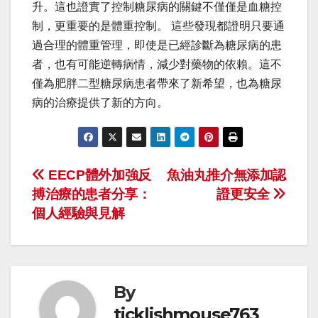
升。這也證實了控制糖尿病的關鍵不僅僅是血糖控
制，更重要的是體重控制。 這些發現都證明只要通
過合理的體重管理，即使是已經診斷為糖尿病的患
者，也有可能逆轉病情，減少對藥物的依賴。這不
僅為肥胖二型糖尿病患者帶來了新希望，也為糖尿
病的治療提供了新的方向。
Post
EECP體外加強反
魚油丸推介無添加認
搏治療的患者分享：
證更安全
navigation
個人經驗與見解
By
ticklishmouse763