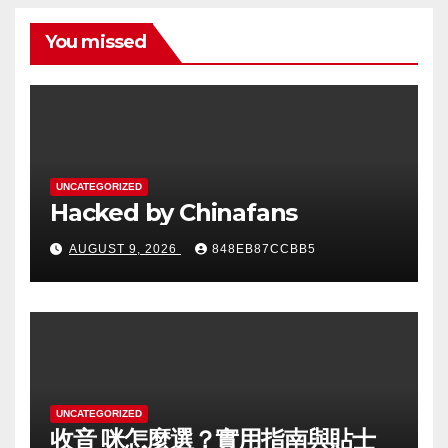
You missed
UNCATEGORIZED
Hacked by Chinafans
AUGUST 9, 2026
848EB87CCBB5
UNCATEGORIZED
收音 咪怎麼選？實用指南與貼士