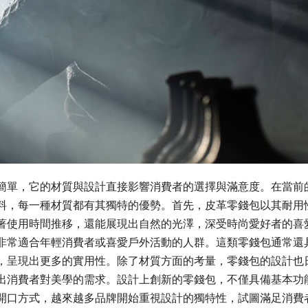
簡單，它的材質與設計直接影響消費者的選擇與滿意度。在當前
料，每一種材質都有其獨特的優勢。首先，皮革零錢包以其耐用
著使用時間推移，還能展現出自然的光澤，深受時尚愛好者的喜
非常適合年輕消費者或喜愛戶外活動的人群。這類零錢包通常還
，呈現出更多的實用性。除了材質方面的考量，零錢包的設計也
出消費者對美學的需求。設計上創新的零錢包，不僅具備基本功
開口方式，越來越多品牌開始重視設計的獨特性，試圖滿足消費