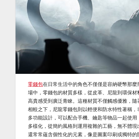
零錢包
在日常生活中的角色不僅僅是容納硬幣那麼
場中，零錢包的材質多樣，從皮革、尼龍到環保材
高貴感受到廣泛青睞。這種材質不僅觸感優雅，隨
相較之下，尼龍零錢包則以輕便和防水特性著稱，
多功能設計，可以配合手機、鑰匙等物品一起使用
多樣化，從簡約風格到運用複雜的工藝，無不體現
還常常蘊含個性化的元素，像是圖案印刷或獨特的