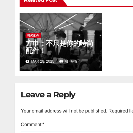
Related Post
時尚配件
方巾：不只是你的時尚
配件！
MAR 28, 2025
知 快拍
Leave a Reply
Your email address will not be published.
Required fi
Comment
*