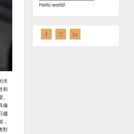
Hello world!
的市
性和
愛。
具備
日趨
能，
者對