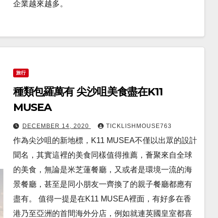
企業越來越多。
旅行
種類包羅萬有 尖沙咀美食盡在K11
MUSEA
DECEMBER 14, 2020
TICKLISHMOUSE763
作為尖沙咀的新地標，K11 MUSEA不僅以出眾的設計
聞名，其實這裡的美食同樣值得推薦，薈聚來自全球
的美食，無論是米芝蓮餐廳，又或者是環境一流的海
景餐廳，甚至是同小朋友一齊換了的親子餐廳都應有
盡有。 值得一提是在K11 MUSEA裡面，有好多在香
港乃至亞洲的首間海外分店，例如就連英國皇室都喜