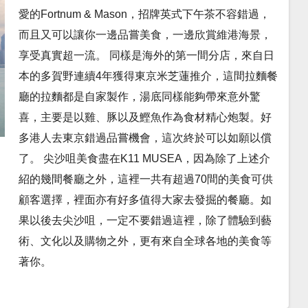
愛的Fortnum & Mason，招牌英式下午茶不容錯過，
而且又可以讓你一邊品嘗美食，一邊欣賞維港海景，
享受真實超一流。 同樣是海外的第一間分店，來自日
本的多賀野連續4年獲得東京米芝蓮推介，這間拉麵餐
廳的拉麵都是自家製作，湯底同樣能夠帶來意外驚
喜，主要是以雞、豚以及鰹魚作為食材精心炮製。好
多港人去東京錯過品嘗機會，這次終於可以如願以償
了。 尖沙咀美食盡在K11 MUSEA，因為除了上述介
紹的幾間餐廳之外，這裡一共有超過70間的美食可供
顧客選擇，裡面亦有好多值得大家去發掘的餐廳。如
果以後去尖沙咀，一定不要錯過這裡，除了體驗到藝
術、文化以及購物之外，更有來自全球各地的美食等
著你。