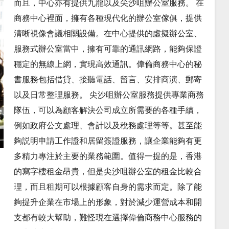
而且，中心亦有提供九龍以及尖沙咀辦公室服務。 在
商務中心裡面，擁有各種現代化的辦公室傢俱，提供
清晰視像會議相關設備。在中心提供的虛擬辦公室、
服務式辦公室當中，擁有可靠的通訊網路，能夠保證
穩定的無線上網，實現高效通訊。偉倫商務中心的秘
書服務包括借貸、接聽電話、留言、安排商演、郵寄
以及日常整理服務。 尖沙咀辦公室服務提供專業商務
隊伍，可以為顧客解決公司成立所需要的各種手續，
例如政府公文處理、會計以及稅務處理等等。甚至能
夠説明申請工作證和居留簽證服務，讓企業能夠有更
多精力專注於主要的業務範圍。值得一提的是，香港
的寫字樓租金昂貴，但是尖沙咀辦公室的租金比較合
理，而且租期可以根據顧客自身的需求而定。除了能
夠提升企業在市場上的形象，對於減少運營成本和開
支都有較大幫助，難怪現在選擇偉倫商務中心服務的