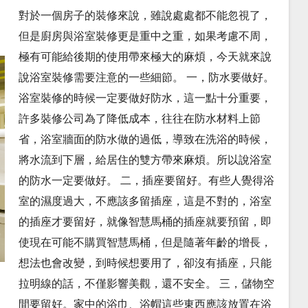
對於一個房子的裝修來說，雖說處處都不能忽視了，
但是廚房與浴室裝修更是重中之重，如果考慮不周，
極有可能給後期的使用帶來極大的麻煩，今天就來說
說浴室裝修需要注意的一些細節。 一，防水要做好。
浴室裝修的時候一定要做好防水，這一點十分重要，
許多裝修公司為了降低成本，往往在防水材料上節
省，浴室牆面的防水做的過低，導致在洗浴的時候，
將水流到下層，給居住的雙方帶來麻煩。所以說浴室
的防水一定要做好。 二，插座要留好。有些人覺得浴
室的濕度過大，不應該多留插座，這是不對的，浴室
的插座才要留好，就像智慧馬桶的插座就要預留，即
使現在可能不購買智慧馬桶，但是隨著年齡的增長，
想法也會改變，到時候想要用了，卻沒有插座，只能
拉明線的話，不僅影響美觀，還不安全。 三，儲物空
間要留好。家中的浴巾、浴帽這些東西應該放置在浴