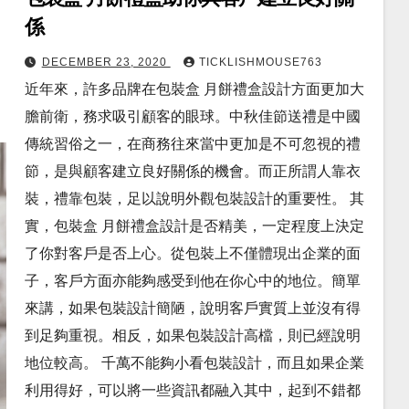
係
DECEMBER 23, 2020
TICKLISHMOUSE763
近年來，許多品牌在包裝盒 月餅禮盒設計方面更加大
膽前衛，務求吸引顧客的眼球。中秋佳節送禮是中國
傳統習俗之一，在商務往來當中更加是不可忽視的禮
節，是與顧客建立良好關係的機會。而正所謂人靠衣
裝，禮靠包裝，足以說明外觀包裝設計的重要性。 其
實，包裝盒 月餅禮盒設計是否精美，一定程度上決定
了你對客戶是否上心。從包裝上不僅體現出企業的面
子，客戶方面亦能夠感受到他在你心中的地位。簡單
來講，如果包裝設計簡陋，說明客戶實質上並沒有得
到足夠重視。相反，如果包裝設計高檔，則已經說明
地位較高。 千萬不能夠小看包裝設計，而且如果企業
利用得好，可以將一些資訊都融入其中，起到不錯都